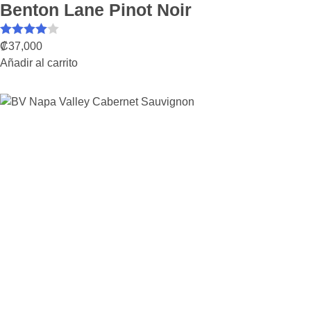
Benton Lane Pinot Noir
Valorado
₡
37,000
Añadir al carrito
con
4.00
de 5