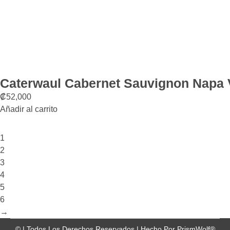
Caterwaul Cabernet Sauvignon Napa 
₡
52,000
Añadir al carrito
1
2
3
4
5
6
→
©
| Todos Los Derechos Reservados |
Hecho Por
PrismWolf®