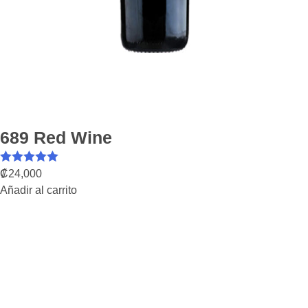
689 Red Wine
Valorado con
₡
24,000
Añadir al carrito
5.00
de 5