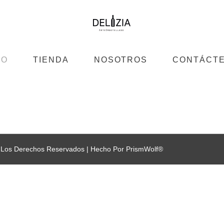
IO
TIENDA
NOSOTROS
CONTÁCT
 Los Derechos Reservados |
Hecho Por
PrismWolf®