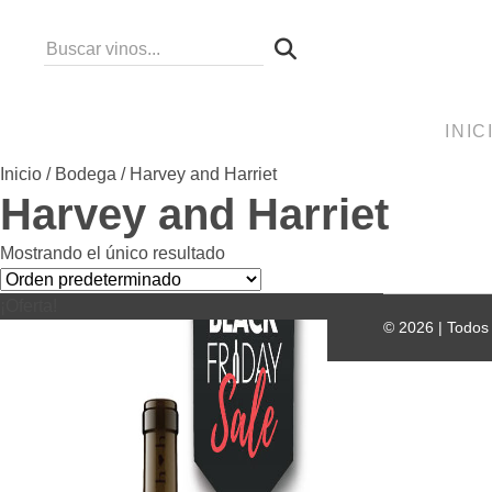
Skip
to
content
INIC
Inicio
/
Bodega
/ Harvey and Harriet
Harvey and Harriet
Mostrando el único resultado
¡Oferta!
©
2026
| Todos