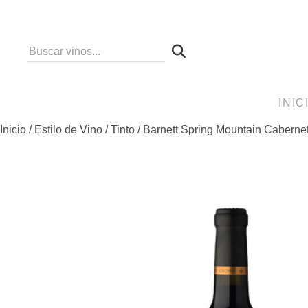
Skip
to
content
INIC
Inicio
/
Estilo de Vino
/
Tinto
/ Barnett Spring Mountain Caberne