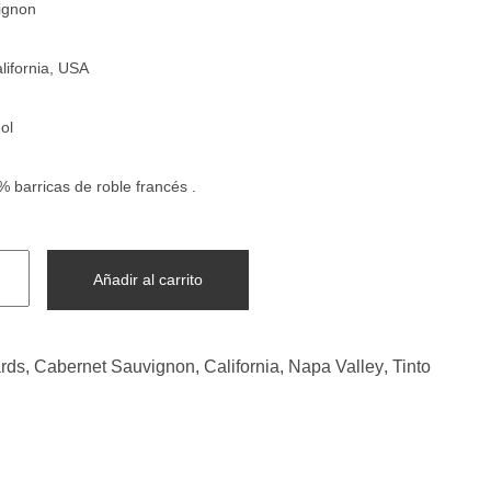
ignon
lifornia, USA
ol
 barricas de roble francés .
Añadir al carrito
ards
,
Cabernet Sauvignon
,
California
,
Napa Valley
,
Tinto