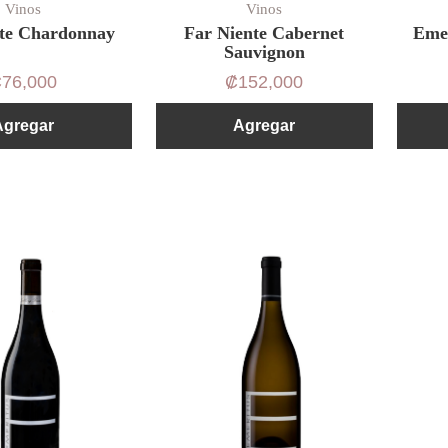
Vinos
Vinos
nte Chardonnay
Far Niente Cabernet
Emer
Sauvignon
₡
76,000
₡
152,000
Agregar
Agregar