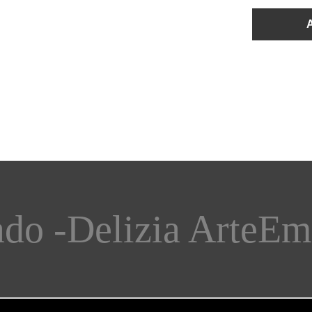
o -
Delizia ArteEmbo