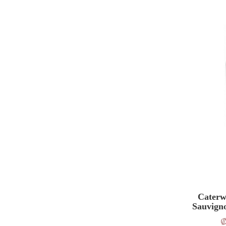
Caterw
Sauvign