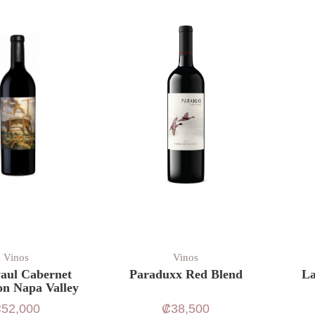
Vinos
Vinos
aul Cabernet
Paraduxx Red Blend
La
on Napa Valley
₡
52,000
₡
38,500