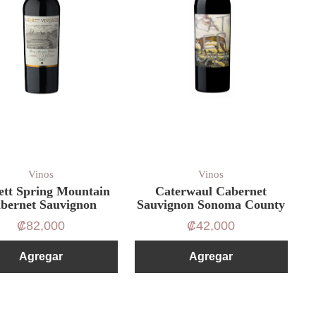
Vinos
Vinos
ett Spring Mountain
Caterwaul Cabernet
bernet Sauvignon
Sauvignon Sonoma County
₡
82,000
₡
42,000
Agregar
Agregar