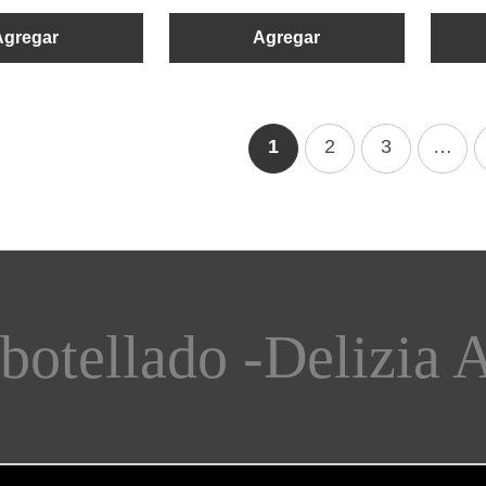
Agregar
Agregar
1
2
3
…
tellado -
Delizia Ar