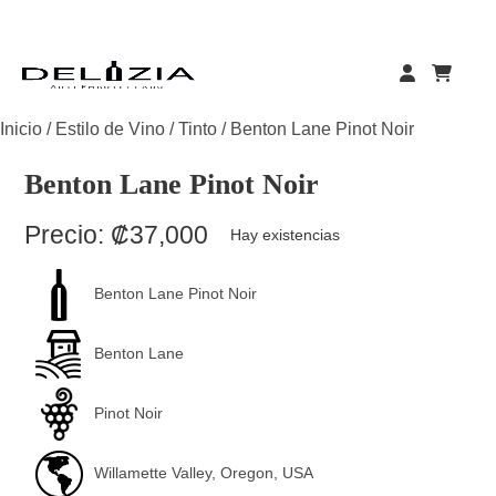
Skip
to
content
Inicio
/
Estilo de Vino
/
Tinto
/ Benton Lane Pinot Noir
Benton Lane Pinot Noir
Precio:
₡
37,000
Hay existencias
Benton Lane Pinot Noir
Benton Lane
Pinot Noir
Willamette Valley, Oregon, USA