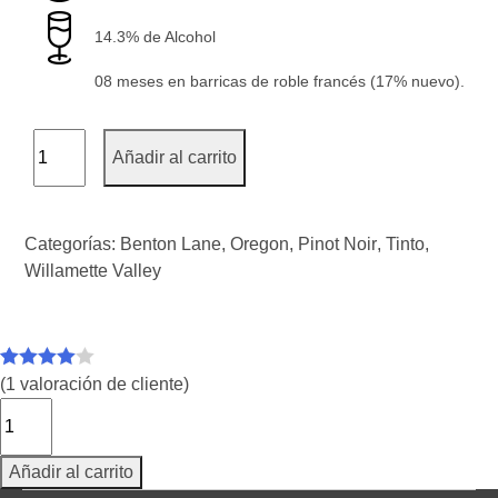
14.3% de Alcohol
08 meses en barricas de roble francés (17% nuevo).
Añadir al carrito
Categorías:
Benton Lane
,
Oregon
,
Pinot Noir
,
Tinto
,
Willamette Valley
Valorado
1
(
1
valoración de cliente)
Benton
con
4.00
Lane
de 5 en
Pinot
base a
Añadir al carrito
Noir
valoración