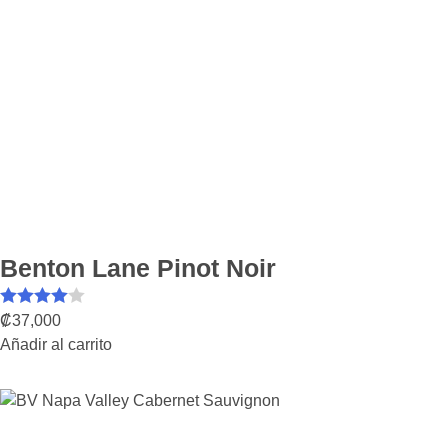
Benton Lane Pinot Noir
Valorado
₡
37,000
Añadir al carrito
con
4.00
de 5