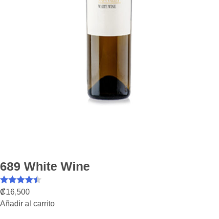
689 White Wine
Valorado
₡
16,500
Añadir al carrito
con
4.50
de
5