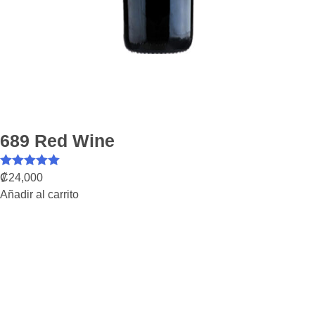
689 Red Wine
Valorado con
₡
24,000
Añadir al carrito
5.00
de 5