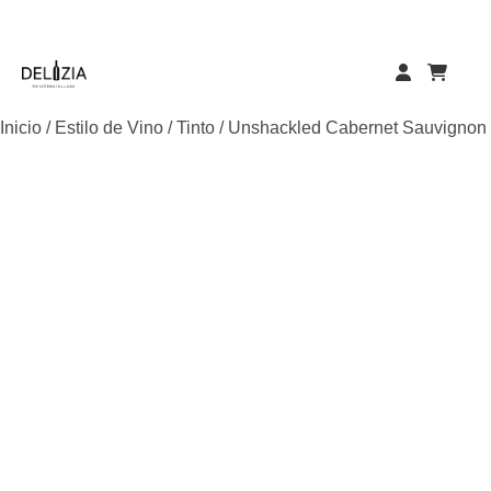
Skip
to
content
Inicio
/
Estilo de Vino
/
Tinto
/ Unshackled Cabernet Sauvignon