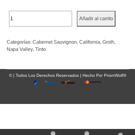
Añadir al carrito
Categorías:
Cabernet Sauvignon
,
California
,
Groth
,
Napa Valley
,
Tinto
©
| Todos Los Derechos Reservados |
Hecho Por
PrismWolf®
03
03