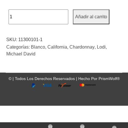
Añadir al carrito
SKU:
11300101-1
Categorías:
Blanco
,
California
,
Chardonnay
,
Lodi
,
Michael David
©
| Todos Los Derechos Reservados |
Hecho Por
PrismWolf®
03
03