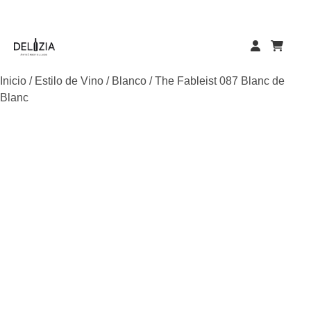
Skip
to
content
Inicio
/
Estilo de Vino
/
Blanco
/ The Fableist 087 Blanc de
Blanc